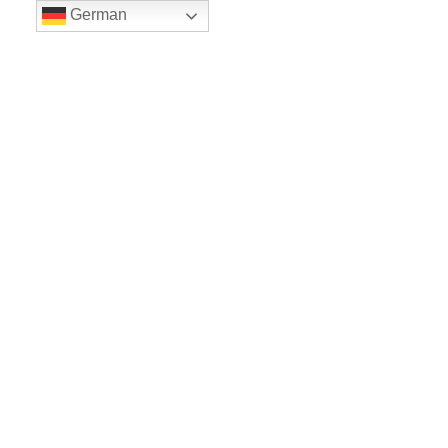
German
LE BALLET
Sicher einkaufe dank SSL
www.leballet.de
*** Tip - Geschenkgutscheine von Leballet
hier
! ***