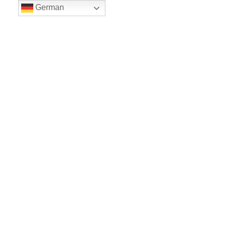
German
LE BALLET
Sicher einkaufe dank SSL
www.leballet.de
*** Tip - Geschenkgutscheine von Leballet
hier
! ***