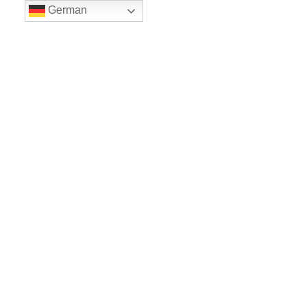
German
LE BALLET
Sicher einkaufe dank SSL
www.leballet.de
*** Tip - Geschenkgutscheine von Leballet
hier
! ***