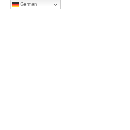
German
LE BALLET
Sicher einkaufe dank SSL
www.leballet.de
*** Tip - Geschenkgutscheine von Leballet
hier
! ***