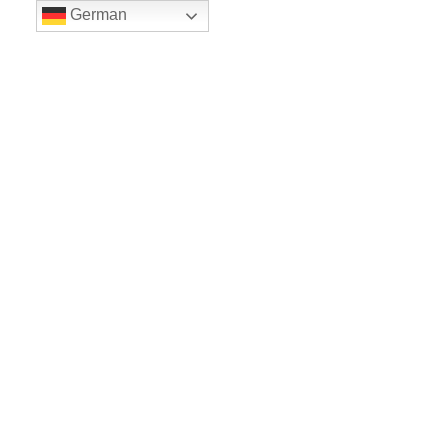
German
LE BALLET
Sicher einkaufe dank SSL
www.leballet.de
*** Tip - Geschenkgutscheine von Leballet
hier
! ***