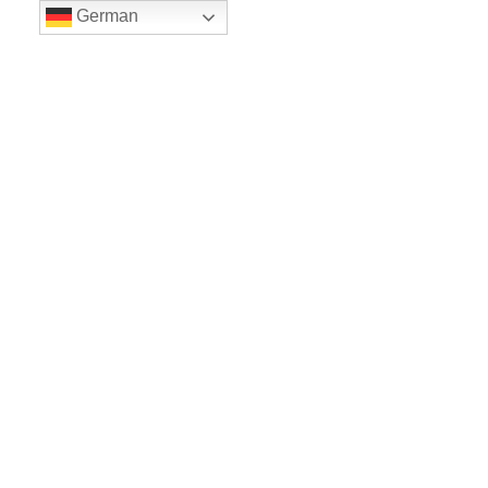
German
LE BALLET
Sicher einkaufe dank SSL
www.leballet.de
*** Tip - Geschenkgutscheine von Leballet
hier
! ***