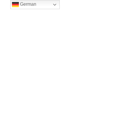
German
LE BALLET
Sicher einkaufe dank SSL
www.leballet.de
*** Tip - Geschenkgutscheine von Leballet
hier
! ***