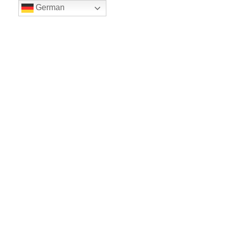
German
LE BALLET
Sicher einkaufe dank SSL
www.leballet.de
*** Tip - Geschenkgutscheine von Leballet
hier
! ***