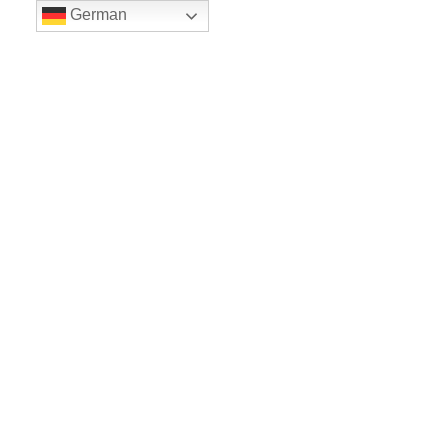
German
LE BALLET
Sicher einkaufe dank SSL
www.leballet.de
*** Tip - Geschenkgutscheine von Leballet
hier
! ***