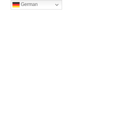
German
LE BALLET
Sicher einkaufe dank SSL
www.leballet.de
*** Tip - Geschenkgutscheine von Leballet
hier
! ***