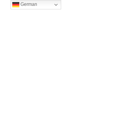
German
LE BALLET
Sicher einkaufe dank SSL
www.leballet.de
*** Tip - Geschenkgutscheine von Leballet
hier
! ***