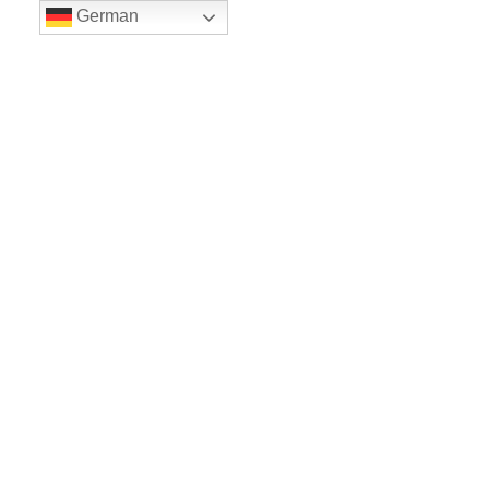
German
LE BALLET
Sicher einkaufe dank SSL
www.leballet.de
*** Tip - Geschenkgutscheine von Leballet
hier
! ***