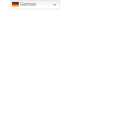
German
LE BALLET
Sicher einkaufe dank SSL
www.leballet.de
*** Tip - Geschenkgutscheine von Leballet
hier
! ***