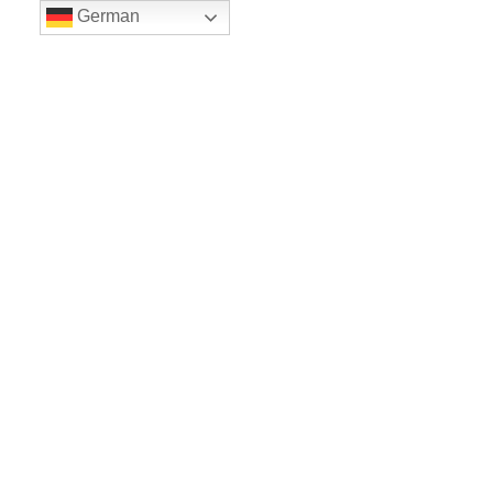
German
LE BALLET
Sicher einkaufe dank SSL
www.leballet.de
*** Tip - Geschenkgutscheine von Leballet
hier
! ***