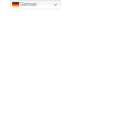
German
LE BALLET
Sicher einkaufe dank SSL
www.leballet.de
*** Tip - Geschenkgutscheine von Leballet
hier
! ***