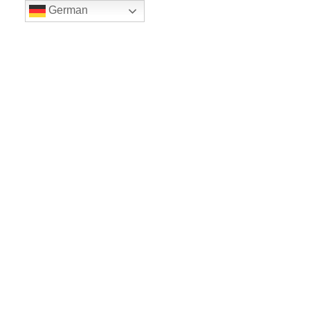
German
LE BALLET
Sicher einkaufe dank SSL
www.leballet.de
*** Tip - Geschenkgutscheine von Leballet
hier
! ***