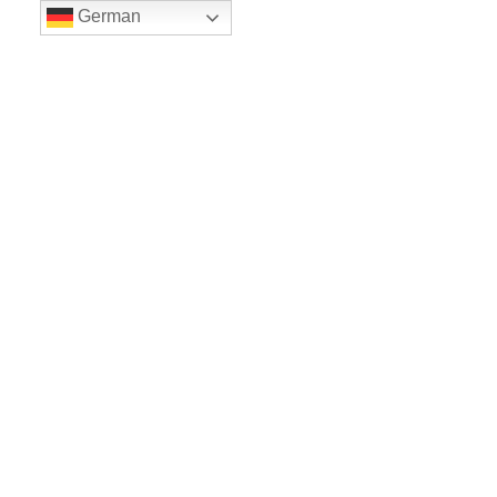
German
LE BALLET
Sicher einkaufe dank SSL
www.leballet.de
*** Tip - Geschenkgutscheine von Leballet
hier
! ***