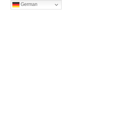
German
LE BALLET
Sicher einkaufe dank SSL
www.leballet.de
*** Tip - Geschenkgutscheine von Leballet
hier
! ***