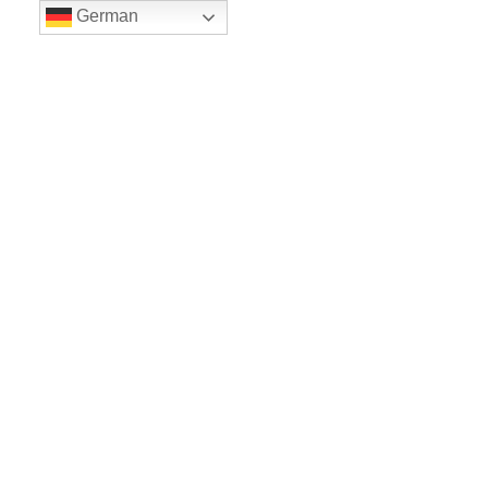
German
LE BALLET
Sicher einkaufe dank SSL
www.leballet.de
*** Tip - Geschenkgutscheine von Leballet
hier
! ***