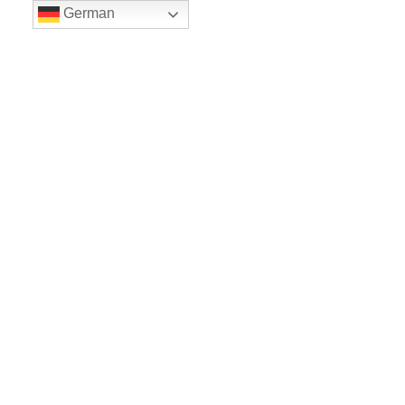
German
LE BALLET
Sicher einkaufe dank SSL
www.leballet.de
*** Tip - Geschenkgutscheine von Leballet
hier
! ***