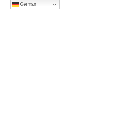
German
LE BALLET
Sicher einkaufe dank SSL
www.leballet.de
*** Tip - Geschenkgutscheine von Leballet
hier
! ***