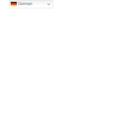
German
LE BALLET
Sicher einkaufe dank SSL
www.leballet.de
*** Tip - Geschenkgutscheine von Leballet
hier
! ***