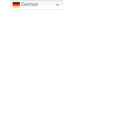
German
LE BALLET
Sicher einkaufe dank SSL
www.leballet.de
*** Tip - Geschenkgutscheine von Leballet
hier
! ***