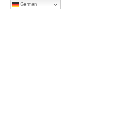
German
LE BALLET
Sicher einkaufe dank SSL
www.leballet.de
*** Tip - Geschenkgutscheine von Leballet
hier
! ***